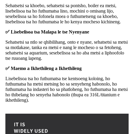
Sehatsetsi sa khoebo, sehatsetsi sa pontsho, boiler ea metsi,
lisebelisoa tsa ho futhumatsa lino, mochini o omisang lijo,
sesebelisoa sa ho fofonela moea o futhumetseng oa khoebo,
lisebelisoa tsa ho futhumatsa le ho kenya mocheso kichineng.
✅ Lisebelisoa tsa Malapa le tse Nyenyane
Sehatsetsi sa ntlo se qhibilihang, onto e nyane, sehatsetsi sa metsi
sa motlakase, tanka ea metsi e nang le mocheso o sa fetoheng,
sehatsetsi sa aquarium, sesebelisoa sa ho aba metsi a liphoofolo
tse ruuoang lapeng.
✅ Maemo a Ikhethileng a Ikhethileng
Lisebelisoa tsa ho futhumatsa tse kentsoeng koloing, ho
futhumatsa ha metsi metsing ho sa senyeheng habonolo, ho
futhumatsa ha indasteri ho sa phatloheng, ho futhumatsa ha metsi
ho thibelang ho senyeha habonolo (thupa ea 316L/titanium e
ikhethileng).