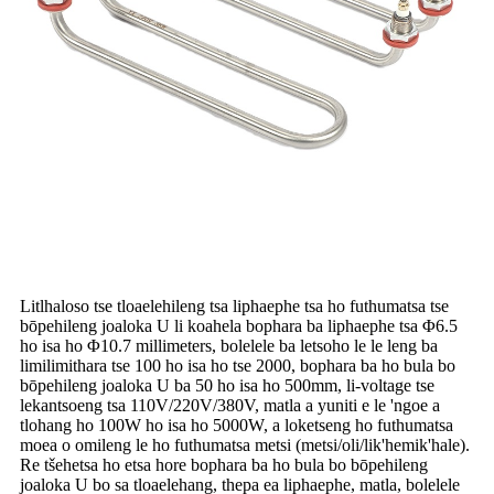
Litlhaloso tse tloaelehileng tsa liphaephe tsa ho futhumatsa tse
bōpehileng joaloka U li koahela bophara ba liphaephe tsa Φ6.5
ho isa ho Φ10.7 millimeters, bolelele ba letsoho le le leng ba
limilimithara tse 100 ho isa ho tse 2000, bophara ba ho bula bo
bōpehileng joaloka U ba 50 ho isa ho 500mm, li-voltage tse
lekantsoeng tsa 110V/220V/380V, matla a yuniti e le 'ngoe a
tlohang ho 100W ho isa ho 5000W, a loketseng ho futhumatsa
moea o omileng le ho futhumatsa metsi (metsi/oli/lik'hemik'hale).
Re tšehetsa ho etsa hore bophara ba ho bula bo bōpehileng
joaloka U bo sa tloaelehang, thepa ea liphaephe, matla, bolelele