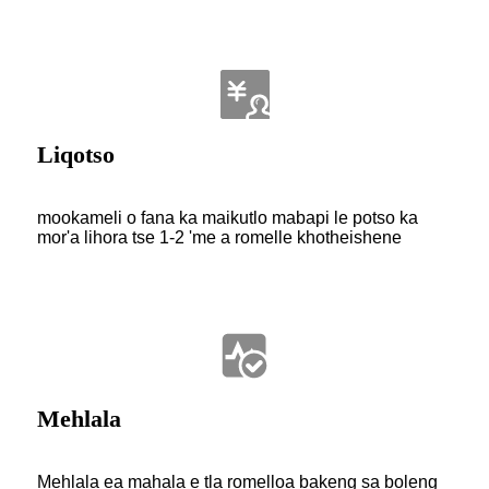
Liqotso
mookameli o fana ka maikutlo mabapi le potso ka
mor'a lihora tse 1-2 'me a romelle khotheishene
Mehlala
Mehlala ea mahala e tla romelloa bakeng sa boleng