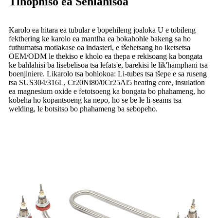
Tlhophiso ea Sehlahisoa
Karolo ea hitara ea tubular e bōpehileng joaloka U e tobileng
fekthering ke karolo ea mantlha ea bokahohle bakeng sa ho
futhumatsa motlakase oa indasteri, e tšehetsang ho iketsetsa
OEM/ODM le thekiso e kholo ea thepa e rekisoang ka bongata
ke bahlahisi ba lisebelisoa tsa lefats'e, barekisi le lik'hamphani tsa
boenjiniere. Likarolo tsa bohlokoa: Li-tubes tsa tšepe e sa ruseng
tsa SUS304/316L, Cr20Ni80/0Cr25Al5 heating core, insulation
ea magnesium oxide e fetotsoeng ka bongata bo phahameng, ho
kobeha ho kopantsoeng ka nepo, ho se be le li-seams tsa
welding, le botsitso bo phahameng ba sebopeho.