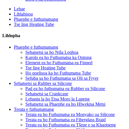
Lehae
Lihlahisoa
Phaephe e futhumatsang
Tse ling Heating Tube
Lihlopha
Phaephe e futhumatsang
Sehatsetsi sa ho Ntša Leqhoa
Karolo ea ho Futhumatsa ka Ontong
Element ea ho Futhumatsa ea Finned
Tse ling Heating Tube
Ho qoelisoa ka ho Futhumatsa Tube
Sefuba sa ho Futhumatsa sa Oli sa Fryer
Sehatsetsi sa Rubber sa Silicone
Pad ea ho futhumatsa ea Rubber ea Silicone
Sehatsetsi sa Crankcase
Lebanta la ho Etsa Moro la Lapeng
Sehatsetsi sa Phaephe ea ho Hlwekisa Metsi
Terata e futhumatsang
Terata ea ho Futhumatsa ea Monyako oa Silicone
Terata ea ho Futhumatsa ea Fiberglass Braid
Terata ea ho Futhumatsa ea Tšepe e sa Khaotseng