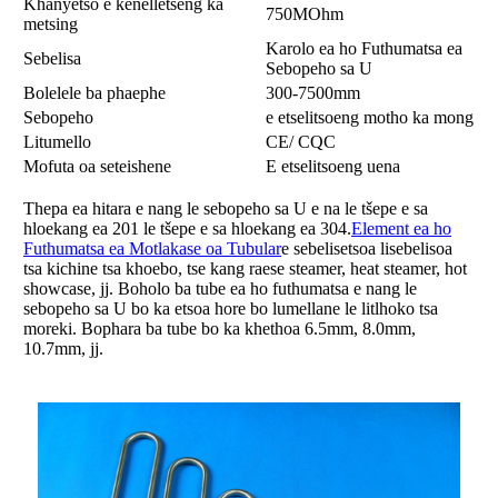
Khanyetso e kenelletseng ka
750MOhm
metsing
Karolo ea ho Futhumatsa ea
Sebelisa
Sebopeho sa U
Bolelele ba phaephe
300-7500mm
Sebopeho
e etselitsoeng motho ka mong
Litumello
CE/ CQC
Mofuta oa seteishene
E etselitsoeng uena
Thepa ea hitara e nang le sebopeho sa U e na le tšepe e sa
hloekang ea 201 le tšepe e sa hloekang ea 304.
Element ea ho
Futhumatsa ea Motlakase oa Tubular
e sebelisetsoa lisebelisoa
tsa kichine tsa khoebo, tse kang raese steamer, heat steamer, hot
showcase, jj. Boholo ba tube ea ho futhumatsa e nang le
sebopeho sa U bo ka etsoa hore bo lumellane le litlhoko tsa
moreki. Bophara ba tube bo ka khethoa 6.5mm, 8.0mm,
10.7mm, jj.