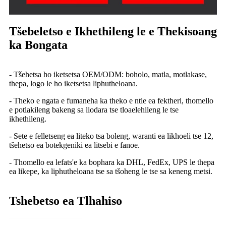
Tšebeletso e Ikhethileng le e Thekisoang
ka Bongata
- Tšehetsa ho iketsetsa OEM/ODM: boholo, matla, motlakase,
thepa, logo le ho iketsetsa liphutheloana.
- Theko e ngata e fumaneha ka theko e ntle ea fektheri, thomello
e potlakileng bakeng sa liodara tse tloaelehileng le tse
ikhethileng.
- Sete e felletseng ea liteko tsa boleng, waranti ea likhoeli tse 12,
tšehetso ea botekgeniki ea litsebi e fanoe.
- Thomello ea lefats'e ka bophara ka DHL, FedEx, UPS le thepa
ea likepe, ka liphutheloana tse sa tšoheng le tse sa keneng metsi.
Tshebetso ea Tlhahiso