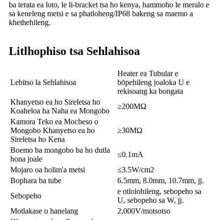
ba terata ea loto, le li-bracket tsa ho kenya, hammoho le meralo e
sa keneleng metsi e sa phatloheng/IP68 bakeng sa maemo a
khethehileng.
Litlhophiso tsa Sehlahisoa
Heater ea Tubular e
Lebitso la Sehlahisoa
bōpehileng joaloka U e
rekisoang ka bongata
Khanyetso ea ho Sireletsa ho
≥200MΩ
Koaheloa ha Naha ea Mongobo
Kamora Teko ea Mocheso o
Mongobo Khanyetso ea ho
≥30MΩ
Sireletsa ho Kena
Boemo ba mongobo ba ho dutla
≤0.1mA
hona joale
Mojaro oa holim'a metsi
≤3.5W/cm2
Bophara ba tube
6.5mm, 8.0mm, 10.7mm, jj.
e otlolohileng, sebopeho sa
Sebopeho
U, sebopeho sa W, jj.
Motlakase o hanelang
2,000V/motsotso