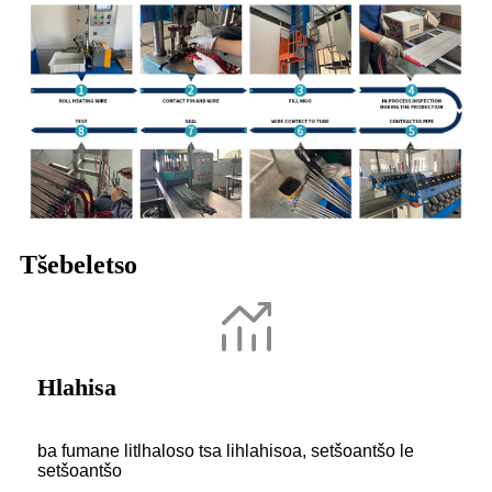
Tšebeletso
Hlahisa
ba fumane litlhaloso tsa lihlahisoa, setšoantšo le
setšoantšo