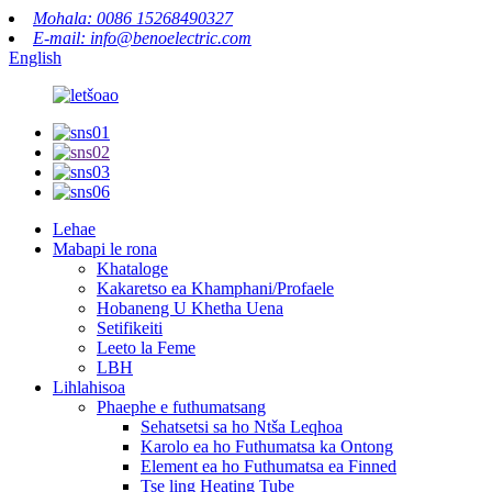
Mohala: 0086 15268490327
E-mail: info@benoelectric.com
English
Lehae
Mabapi le rona
Khataloge
Kakaretso ea Khamphani/Profaele
Hobaneng U Khetha Uena
Setifikeiti
Leeto la Feme
LBH
Lihlahisoa
Phaephe e futhumatsang
Sehatsetsi sa ho Ntša Leqhoa
Karolo ea ho Futhumatsa ka Ontong
Element ea ho Futhumatsa ea Finned
Tse ling Heating Tube