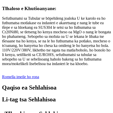
Tlhaloso e Khutšoanyane:
Sefuthumatsi sa Tubular se bōpehileng joaloka U ke karolo ea ho
futhumatsa motlakase ea indasteri e akaretsang e nang le tube ea
tšepe e sa hloekang ea SUS304 le setsi sa ho futhumatsa sa
Cr20Ni80, se tletseng ho kenya mocheso oa MgO o nang le bongata
bo phahameng. Sebopeho sa mofuta oa U se lekana le libaka tse
tšesaane tsa ho kenya, se na le ho futhumatsa ka potlako, mocheso o
ts'oanang, ho hanyetsa ho chesa ka omileng le ho hanyetsa ho bola.
110V/220V/380V, likhetho tse ngata tsa matla/boholo, ho bonolo ho
li kenya, setifikeiti sa CE/ROHS, sefuthumatsi sa tubular sa
sebopeho sa U se sebelisoang haholo bakeng sa ho futhumatsa
moea/mokelikeli lisebelisoa tsa indasteri le tsa khoebo.
Romella imeile ho rona
Qaqiso ea Sehlahisoa
Li-tag tsa Sehlahisoa