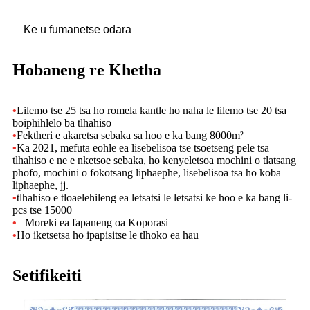
Ke u fumanetse odara
Hobaneng re Khetha
•
Lilemo tse 25 tsa ho romela kantle ho naha le lilemo tse 20 tsa
boiphihlelo ba tlhahiso
•
Fektheri e akaretsa sebaka sa hoo e ka bang 8000m²
•
Ka 2021, mefuta eohle ea lisebelisoa tse tsoetseng pele tsa
tlhahiso e ne e nketsoe sebaka, ho kenyeletsoa mochini o tlatsang
phofo, mochini o fokotsang liphaephe, lisebelisoa tsa ho koba
liphaephe, jj.
•
tlhahiso e tloaelehileng ea letsatsi le letsatsi ke hoo e ka bang li-
pcs tse 15000
•
Moreki ea fapaneng oa Koporasi
•
Ho iketsetsa ho ipapisitse le tlhoko ea hau
Setifikeiti