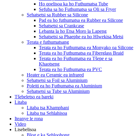
Ho qoelisoa ka ho Futhumatsa Tube
Sefuba sa ho Futhumatsa sa Oli sa Fryer
Sehatsetsi sa Rubber sa Silicone
Pad ea ho futhumatsa ea Rubber ea Silicone
Sehatsetsi sa Crankcase
Lebanta la ho Etsa Moro la Lapeng
Sehatsetsi sa Phaephe ea ho Hlwekisa Metsi
Terata e futhumatsang
Terata ea ho Futhumatsa ea Monyako oa Silicone
Terata ea ho Futhumatsa ea Fiberglass Braid
Terata ea ho Futhumatsa ea Tšepe e sa
Khaotseng
Terata ea ho Futhumatsa ea PVC
Heater ea Ceramic ea infrared
Sehatsetsi sa Foil sa Aluminium
Poleiti ea ho Futhumatsa ea Aluminium
Sehatsetsi sa Tube sa Aluminium
Tšebeletso ea bareki
Litaba
Litaba tsa Khamphani
Litaba tsa Sehlahisoa
Iteanye le rona
Video
Lisebelisoa
Blog e ka Sehloohong