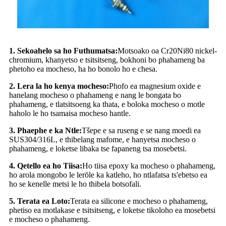
1. Sekoahelo sa ho Futhumatsa:
Motsoako oa Cr20Ni80 nickel-
chromium, khanyetso e tsitsitseng, bokhoni bo phahameng ba
phetoho ea mocheso, ha ho bonolo ho e chesa.
2. Lera la ho kenya mocheso:
Phofo ea magnesium oxide e
hanelang mocheso o phahameng e nang le bongata bo
phahameng, e tlatsitsoeng ka thata, e boloka mocheso o motle
haholo le ho tsamaisa mocheso hantle.
3. Phaephe e ka Ntle:
Tšepe e sa ruseng e se nang moedi ea
SUS304/316L, e thibelang mafome, e hanyetsa mocheso o
phahameng, e loketse libaka tse fapaneng tsa mosebetsi.
4. Qetello ea ho Tiisa:
Ho tiisa epoxy ka mocheso o phahameng,
ho arola mongobo le lerōle ka katleho, ho ntlafatsa ts'ebetso ea
ho se kenelle metsi le ho thibela botsofali.
5. Terata ea Loto:
Terata ea silicone e mocheso o phahameng,
phetiso ea motlakase e tsitsitseng, e loketse tikoloho ea mosebetsi
e mocheso o phahameng.