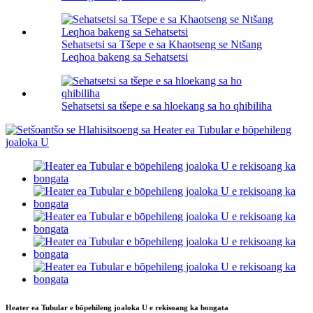
Sehatsetsi sa Tšepe e sa Khaotseng se Ntšang
Leqhoa bakeng sa Sehatsetsi
Sehatsetsi sa tšepe e sa hloekang sa ho qhibiliha
Heater ea Tubular e bōpehileng joaloka U e rekisoang ka bongata