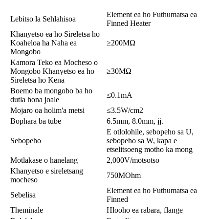
Element ea ho Futhumatsa ea
Lebitso la Sehlahisoa
Finned Heater
Khanyetso ea ho Sireletsa ho
Koaheloa ha Naha ea
≥200MΩ
Mongobo
Kamora Teko ea Mocheso o
Mongobo Khanyetso ea ho
≥30MΩ
Sireletsa ho Kena
Boemo ba mongobo ba ho
≤0.1mA
dutla hona joale
Mojaro oa holim'a metsi
≤3.5W/cm2
Bophara ba tube
6.5mm, 8.0mm, jj.
E otlolohile, sebopeho sa U,
Sebopeho
sebopeho sa W, kapa e
etselitsoeng motho ka mong
Motlakase o hanelang
2,000V/motsotso
Khanyetso e sireletsang
750MOhm
mocheso
Element ea ho Futhumatsa ea
Sebelisa
Finned
Theminale
Hlooho ea rabara, flange