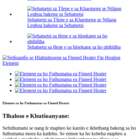
Sehatsetsi sa Tšepe e sa Khaotseng se Ntšang
Leqhoa bakeng sa Sehatsetsi
Sehatsetsi sa tšepe e sa hloekang sa ho qhibiliha
Element ea ho Futhumatsa ea Finned Heater
Tlhaloso e Khutšoanyane:
Sefuthumatsi se nang le mapheo ke karolo e ikhethang bakeng sa ho
futhumatsa moea ka katleho. Se entsoe ka ho kobeha mapheo a