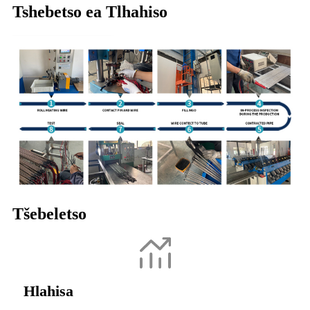
Tshebetso ea Tlhahiso
Tšebeletso
Hlahisa