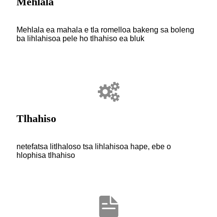
Mehlala
Mehlala ea mahala e tla romelloa bakeng sa boleng
ba lihlahisoa pele ho tlhahiso ea bluk
Tlhahiso
netefatsa litlhaloso tsa lihlahisoa hape, ebe o
hlophisa tlhahiso