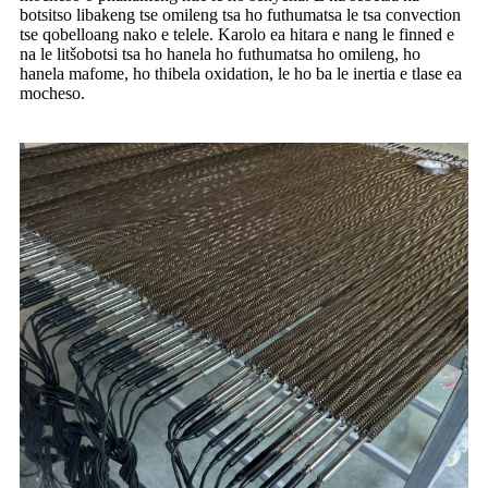
botsitso libakeng tse omileng tsa ho futhumatsa le tsa convection
tse qobelloang nako e telele. Karolo ea hitara e nang le finned e
na le litšobotsi tsa ho hanela ho futhumatsa ho omileng, ho
hanela mafome, ho thibela oxidation, le ho ba le inertia e tlase ea
mocheso.