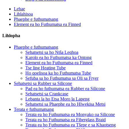
Lehae
Lihlahisoa
Phaephe e futhumatsang
Element ea ho Futhumatsa ea Finned
Lihlopha
Phaephe e futhumatsang
Sehatsetsi sa ho Ntša Leqhoa
Karolo ea ho Futhumatsa ka Ontong
Element ea ho Futhumatsa ea Finned
Tse ling Heating Tube
Ho qoelisoa ka ho Futhumatsa Tube
Sefuba sa ho Futhumatsa sa Oli sa Fryer
Sehatsetsi sa Rubber sa Silicone
Pad ea ho futhumatsa ea Rubber ea Silicone
Sehatsetsi sa Crankcase
Lebanta la ho Etsa Moro la Lapeng
Sehatsetsi sa Phaephe ea ho Hlwekisa Metsi
Terata e futhumatsang
Terata ea ho Futhumatsa ea Monyako oa Silicone
Terata ea ho Futhumatsa ea Fiberglass Braid
Terata ea ho Futhumatsa ea Tšepe e sa Khaotseng