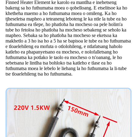
Finned Heater Element ke karolo ea mantlha e inehetseng
bakeng sa ho futhumatsa moea o qobelloang. E etselitsoe ka ho
khetheha maemo a ho futhumatsa moea o omileng. Ka ho
tjheseletsa mapheo a teteaneng leboteng le ka ntle la tube ea ho
futhumatsa ea tšepe, ho phatloha ha mocheso oa pele holim'a
tube ho fetoloa ho phatloha ha mocheso sebakeng se seholo ka
mapheo. Sebaka sa ho phatloha ha mocheso se eketsoa ka
makhetlo a 3 ho isa ho a 5 ha se bapisoa le tube ea ho futhumatsa
e tloaelehileng ea mofuta o otlolohileng, e ntlafatsang haholo
katleho ea phapanyetsano ea mocheso, e nolofalletsang ho
futhumatsa ka potlako le taolo ea mocheso o ts'oanang, le ho
sebetsana le lintlha tsa bohloko tsa katleho e tlase ea ho
futhumatsa moea le lebelo le liehang la ho futhumatsa la li-tube
tse tloaelehileng tsa ho futhumatsa.