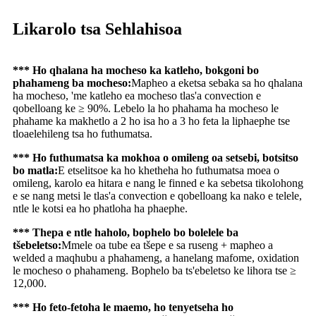
Likarolo tsa Sehlahisoa
*** Ho qhalana ha mocheso ka katleho, bokgoni bo
phahameng ba mocheso:
Mapheo a eketsa sebaka sa ho qhalana
ha mocheso, 'me katleho ea mocheso tlas'a convection e
qobelloang ke ≥ 90%. Lebelo la ho phahama ha mocheso le
phahame ka makhetlo a 2 ho isa ho a 3 ho feta la liphaephe tse
tloaelehileng tsa ho futhumatsa.
*** Ho futhumatsa ka mokhoa o omileng oa setsebi, botsitso
bo matla:
E etselitsoe ka ho khetheha ho futhumatsa moea o
omileng, karolo ea hitara e nang le finned e ka sebetsa tikolohong
e se nang metsi le tlas'a convection e qobelloang ka nako e telele,
ntle le kotsi ea ho phatloha ha phaephe.
*** Thepa e ntle haholo, bophelo bo bolelele ba
tšebeletso:
Mmele oa tube ea tšepe e sa ruseng + mapheo a
welded a maqhubu a phahameng, a hanelang mafome, oxidation
le mocheso o phahameng. Bophelo ba ts'ebeletso ke lihora tse ≥
12,000.
*** Ho feto-fetoha le maemo, ho tenyetseha ho