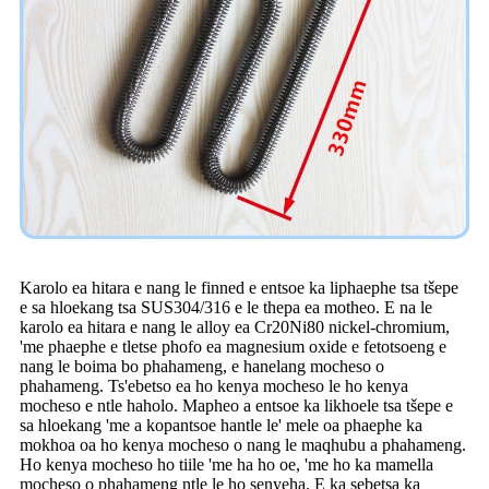
Karolo ea hitara e nang le finned e entsoe ka liphaephe tsa tšepe
e sa hloekang tsa SUS304/316 e le thepa ea motheo. E na le
karolo ea hitara e nang le alloy ea Cr20Ni80 nickel-chromium,
'me phaephe e tletse phofo ea magnesium oxide e fetotsoeng e
nang le boima bo phahameng, e hanelang mocheso o
phahameng. Ts'ebetso ea ho kenya mocheso le ho kenya
mocheso e ntle haholo. Mapheo a entsoe ka likhoele tsa tšepe e
sa hloekang 'me a kopantsoe hantle le' mele oa phaephe ka
mokhoa oa ho kenya mocheso o nang le maqhubu a phahameng.
Ho kenya mocheso ho tiile 'me ha ho oe, 'me ho ka mamella
mocheso o phahameng ntle le ho senyeha. E ka sebetsa ka