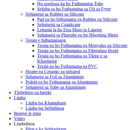
Ho qoelisoa ka ho Futhumatsa Tube
Sefuba sa ho Futhumatsa sa Oli sa Fryer
Sehatsetsi sa Rubber sa Silicone
Pad ea ho futhumatsa ea Rubber ea Silicone
Sehatsetsi sa Crankcase
Lebanta la ho Etsa Moro la Lapeng
Sehatsetsi sa Phaephe ea ho Hlwekisa Metsi
Terata e futhumatsang
Terata ea ho Futhumatsa ea Monyako oa Silicone
Terata ea ho Futhumatsa ea Fiberglass Braid
Terata ea ho Futhumatsa ea Tšepe e sa
Khaotseng
Terata ea ho Futhumatsa ea PVC
Heater ea Ceramic ea infrared
Sehatsetsi sa Foil sa Aluminium
Poleiti ea ho Futhumatsa ea Aluminium
Sehatsetsi sa Tube sa Aluminium
Tšebeletso ea bareki
Litaba
Litaba tsa Khamphani
Litaba tsa Sehlahisoa
Iteanye le rona
Video
Lisebelisoa
Blog e ka Sehloohong