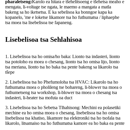
pharaletseng:
Karolo ea hitara e tšehelitsoeng e tšehetsa meaho e
mengata, li-voltage tse ngata, le maemo a mangata a matla
bakeng sa ho iketsetsa. E ka sebelisoa ka bonngoe kapa ka
kopanelo, 'me e loketse likamore tsa ho futhumatsa / liphaephe
tsa moea tsa lisebelisoa tse fapaneng.
Lisebelisoa tsa Sehlahisoa
1. Lisebelisoa tsa ho omisa/ho baka: Lionto tsa indasteri, lionto
tsa potoloho ea moea o chesang, lionto tsa ho omisa lijo, lionto
tsa meriana, lionto tsa ho baka tsa pente bakeng sa likarolo tsa
tšepe
2. Lisebelisoa tsa ho Phefumoloha tsa HVAC: Likarolo tsa ho
futhumatsa moea o pholileng tse bohareng, li-blower tsa moea o
futhumetseng tsa workshop, li-blower tsa moea o chesang tsa
indasteri, li-heater tsa mofuta oa duct
3. Lisebelisoa tsa ho Sebetsa Tlhahisong: Mechini ea polasetiki
mechine ea ho omisa moea o chesang, lisebelisoa tsa ho omisa
lisebelisoa tsa khatiso, likamore tsa elektroniki tsa ho tsofala tsa
likarolo, litsamaiso tsa ho futhumatsa kamore ea ho baka ea pente