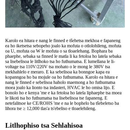
Karolo ea hitara e nang le finned e tšehetsa mekhoa e fapaneng
ea ho iketsetsa sebopeho joalo ka mofuta o otlolohileng, mofuta
oa U, mofuta oa W le mofuta o sa tloaelehang. Bophara ba
phaephe, sebaka sa finned le matla li ka fetoloa ho latela sebaka
sa lisebelisoa le litlhoko tsa ho futhumatsa. E lumellana le li-
voltage tsa 110V/220V tsa mohato o le mong le 380V tsa
mekhahlelo e meraro. E ka sebelisoa ka bonngoe kapa ea
kopanngoa ho ba mojule oa ho futhumatsa. Karolo ea hitara e
nang le finned e sebelisoa haholo maemong a ho futhumatsa
moea joalo ka lionto tsa indasteri, HVAC le ho omisa lijo. E
bonolo ho e kenya 'me e ka fetoloa ho latela liphaephe tsa moea
le likoti tsa ho futhumatsa tsa lisebelisoa tse fapaneng. E
netefalitsoe ke CE/ROHS 'me e na le bophelo ba tšebeletso ba
lihora tse ≥ 12,000 tlas'a ts'ebeliso e tloaelehileng.
Litlhophiso tsa Sehlahisoa