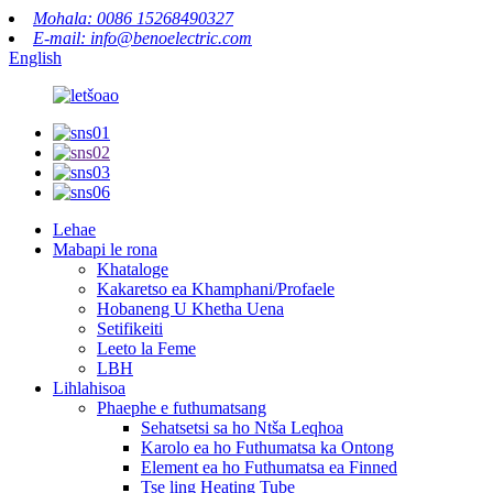
Mohala: 0086 15268490327
E-mail: info@benoelectric.com
English
Lehae
Mabapi le rona
Khataloge
Kakaretso ea Khamphani/Profaele
Hobaneng U Khetha Uena
Setifikeiti
Leeto la Feme
LBH
Lihlahisoa
Phaephe e futhumatsang
Sehatsetsi sa ho Ntša Leqhoa
Karolo ea ho Futhumatsa ka Ontong
Element ea ho Futhumatsa ea Finned
Tse ling Heating Tube