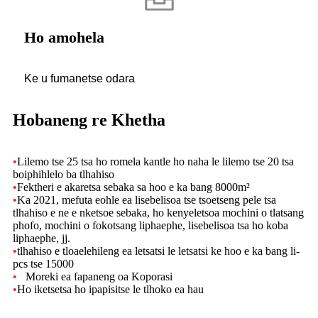
Ho amohela
Ke u fumanetse odara
Hobaneng re Khetha
•
Lilemo tse 25 tsa ho romela kantle ho naha le lilemo tse 20 tsa
boiphihlelo ba tlhahiso
•
Fektheri e akaretsa sebaka sa hoo e ka bang 8000m²
•
Ka 2021, mefuta eohle ea lisebelisoa tse tsoetseng pele tsa
tlhahiso e ne e nketsoe sebaka, ho kenyeletsoa mochini o tlatsang
phofo, mochini o fokotsang liphaephe, lisebelisoa tsa ho koba
liphaephe, jj.
•
tlhahiso e tloaelehileng ea letsatsi le letsatsi ke hoo e ka bang li-
pcs tse 15000
•
Moreki ea fapaneng oa Koporasi
•
Ho iketsetsa ho ipapisitse le tlhoko ea hau