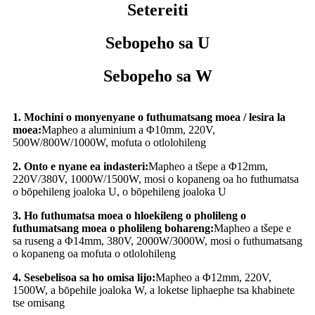
Setereiti
Sebopeho sa U
Sebopeho sa W
1. Mochini o monyenyane o futhumatsang moea / lesira la
moea:
Mapheo a aluminium a Φ10mm, 220V,
500W/800W/1000W, mofuta o otlolohileng
2. Onto e nyane ea indasteri:
Mapheo a tšepe a Φ12mm,
220V/380V, 1000W/1500W, mosi o kopaneng oa ho futhumatsa
o bōpehileng joaloka U, o bōpehileng joaloka U
3. Ho futhumatsa moea o hloekileng o pholileng o
futhumatsang moea o pholileng bohareng:
Mapheo a tšepe e
sa ruseng a Φ14mm, 380V, 2000W/3000W, mosi o futhumatsang
o kopaneng oa mofuta o otlolohileng
4. Sesebelisoa sa ho omisa lijo:
Mapheo a Φ12mm, 220V,
1500W, a bōpehile joaloka W, a loketse liphaephe tsa khabinete
tse omisang