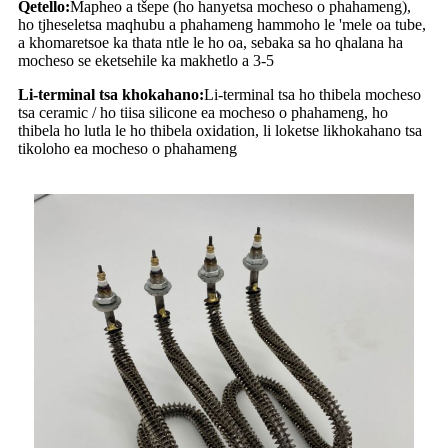
Qetello:
Mapheo a tšepe (ho hanyetsa mocheso o phahameng),
ho tjheseletsa maqhubu a phahameng hammoho le 'mele oa tube,
a khomaretsoe ka thata ntle le ho oa, sebaka sa ho qhalana ha
mocheso se eketsehile ka makhetlo a 3-5
Li-terminal tsa khokahano:
Li-terminal tsa ho thibela mocheso
tsa ceramic / ho tiisa silicone ea mocheso o phahameng, ho
thibela ho lutla le ho thibela oxidation, li loketse likhokahano tsa
tikoloho ea mocheso o phahameng