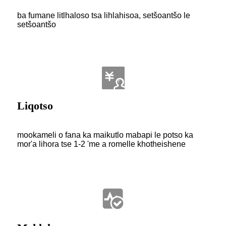
ba fumane litlhaloso tsa lihlahisoa, setšoantšo le
setšoantšo
Liqotso
mookameli o fana ka maikutlo mabapi le potso ka
mor'a lihora tse 1-2 'me a romelle khotheishene