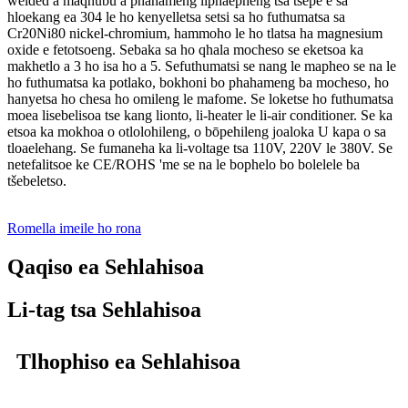
welded a maqhubu a phahameng liphaepheng tsa tšepe e sa
hloekang ea 304 le ho kenyelletsa setsi sa ho futhumatsa sa
Cr20Ni80 nickel-chromium, hammoho le ho tlatsa ha magnesium
oxide e fetotsoeng. Sebaka sa ho qhala mocheso se eketsoa ka
makhetlo a 3 ho isa ho a 5. Sefuthumatsi se nang le mapheo se na le
ho futhumatsa ka potlako, bokhoni bo phahameng ba mocheso, ho
hanyetsa ho chesa ho omileng le mafome. Se loketse ho futhumatsa
moea lisebelisoa tse kang lionto, li-heater le li-air conditioner. Se ka
etsoa ka mokhoa o otlolohileng, o bōpehileng joaloka U kapa o sa
tloaelehang. Se fumaneha ka li-voltage tsa 110V, 220V le 380V. Se
netefalitsoe ke CE/ROHS 'me se na le bophelo bo bolelele ba
tšebeletso.
Romella imeile ho rona
Qaqiso ea Sehlahisoa
Li-tag tsa Sehlahisoa
Tlhophiso ea Sehlahisoa