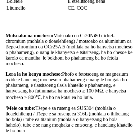
Bolelele
E etselitsoeng uena
Litumello
CE, CQC
Motsoako oa mocheso:
Motsoako oa Cr20Ni80 nickel-
chromium (mohlala o tloaelehileng) / motsoako oa aluminium oa
tšepe-chromium oa OCr25Al5 (mohlala oa ho hanyetsa mocheso
o phahameng), o nang le khanyetso e tsitsitseng, ha ho chesoe ke
karolo ea mantlha, le bokhoni bo phahameng ba ho fetola
mocheso.
Lera la ho kenya mocheso:
Phofo e fetotsoeng ea magnesium
oxide e hanelang mocheso o phahameng e nang le bongata bo
phahameng, e tlatsitsoeng tlas'a khatello e phahameng, e
hanyetsang ho futhumatsa ha mocheso ≥ 100 MΩ, e hanyetsa
mocheso ≥ 800℃, ha ho na kotsi ea ho lutla.
'Mele oa tube:
Tšepe e sa ruseng ea SUS304 (mohlala o
tloaelehileng) / Tšepe e sa ruseng ea 316L (mohlala o thibelang
ho bola) / tube ea titanium (mohlala o hanyetsang ho bola
haholo), tube e se nang moqhaka e entsoeng, e hanelang khatello
le ho bola